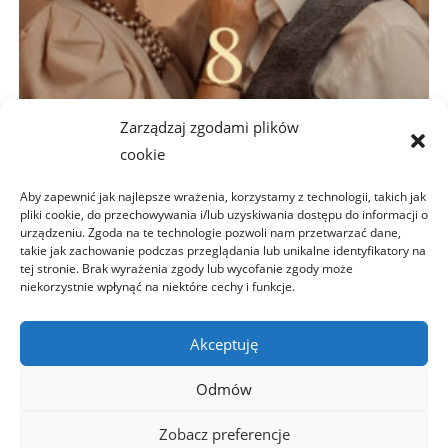
Zarządzaj zgodami plików
cookie
Aby zapewnić jak najlepsze wrażenia, korzystamy z technologii, takich jak
pliki cookie, do przechowywania i/lub uzyskiwania dostępu do informacji o
Ebook
urządzeniu. Zgoda na te technologie pozwoli nam przetwarzać dane,
takie jak zachowanie podczas przeglądania lub unikalne identyfikatory na
E-book 8 kroków do pogłębienia relacji małżeńskiej
tej stronie. Brak wyrażenia zgody lub wycofanie zgody może
niekorzystnie wpłynąć na niektóre cechy i funkcje.
25,00
zł
Akceptuję
Dodaj do koszyka
Odmów
Zobacz preferencje