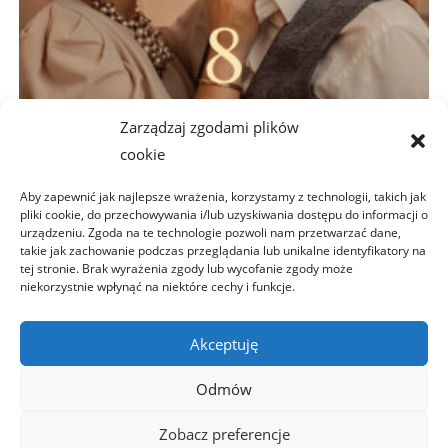
Zarządzaj zgodami plików
cookie
Aby zapewnić jak najlepsze wrażenia, korzystamy z technologii, takich jak
pliki cookie, do przechowywania i/lub uzyskiwania dostępu do informacji o
Ebook
urządzeniu. Zgoda na te technologie pozwoli nam przetwarzać dane,
takie jak zachowanie podczas przeglądania lub unikalne identyfikatory na
E-book 8 kroków do pogłębienia relacji małżeńskiej
tej stronie. Brak wyrażenia zgody lub wycofanie zgody może
niekorzystnie wpłynąć na niektóre cechy i funkcje.
25,00
zł
Akceptuję
Dodaj do koszyka
Odmów
Zobacz preferencje